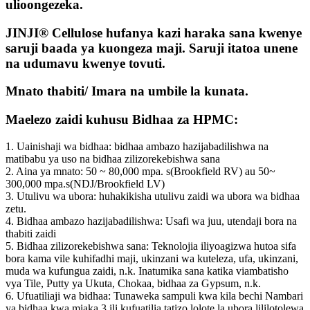
ulioongezeka.
JINJI® Cellulose hufanya kazi haraka sana kwenye
saruji baada ya kuongeza maji. Saruji itatoa unene
na udumavu kwenye tovuti.
Mnato thabiti/ Imara na umbile la kunata.
Maelezo zaidi kuhusu Bidhaa za HPMC:
1. Uainishaji wa bidhaa: bidhaa ambazo hazijabadilishwa na
matibabu ya uso na bidhaa zilizorekebishwa sana
2. Aina ya mnato: 50 ~ 80,000 mpa. s(Brookfield RV) au 50~
300,000 mpa.s(NDJ/Brookfield LV)
3. Utulivu wa ubora: huhakikisha utulivu zaidi wa ubora wa bidhaa
zetu.
4. Bidhaa ambazo hazijabadilishwa: Usafi wa juu, utendaji bora na
thabiti zaidi
5. Bidhaa zilizorekebishwa sana: Teknolojia iliyoagizwa hutoa sifa
bora kama vile kuhifadhi maji, ukinzani wa kuteleza, ufa, ukinzani,
muda wa kufungua zaidi, n.k. Inatumika sana katika viambatisho
vya Tile, Putty ya Ukuta, Chokaa, bidhaa za Gypsum, n.k.
6. Ufuatiliaji wa bidhaa: Tunaweka sampuli kwa kila bechi Nambari
ya bidhaa kwa miaka 3 ili kufuatilia tatizo lolote la ubora lililotolewa