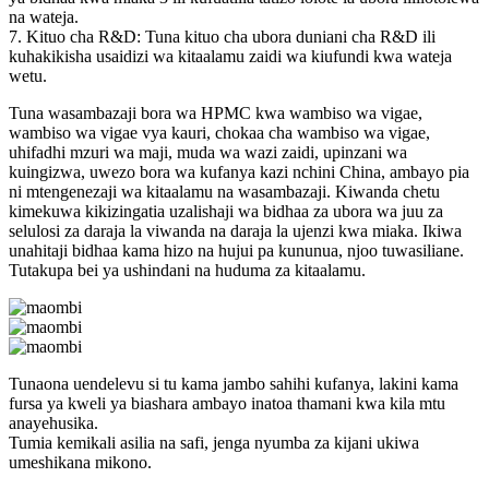
na wateja.
7. Kituo cha R&D: Tuna kituo cha ubora duniani cha R&D ili
kuhakikisha usaidizi wa kitaalamu zaidi wa kiufundi kwa wateja
wetu.
Tuna wasambazaji bora wa HPMC kwa wambiso wa vigae,
wambiso wa vigae vya kauri, chokaa cha wambiso wa vigae,
uhifadhi mzuri wa maji, muda wa wazi zaidi, upinzani wa
kuingizwa, uwezo bora wa kufanya kazi nchini China, ambayo pia
ni mtengenezaji wa kitaalamu na wasambazaji. Kiwanda chetu
kimekuwa kikizingatia uzalishaji wa bidhaa za ubora wa juu za
selulosi za daraja la viwanda na daraja la ujenzi kwa miaka. Ikiwa
unahitaji bidhaa kama hizo na hujui pa kununua, njoo tuwasiliane.
Tutakupa bei ya ushindani na huduma za kitaalamu.
Tunaona uendelevu si tu kama jambo sahihi kufanya, lakini kama
fursa ya kweli ya biashara ambayo inatoa thamani kwa kila mtu
anayehusika.
Tumia kemikali asilia na safi, jenga nyumba za kijani ukiwa
umeshikana mikono.