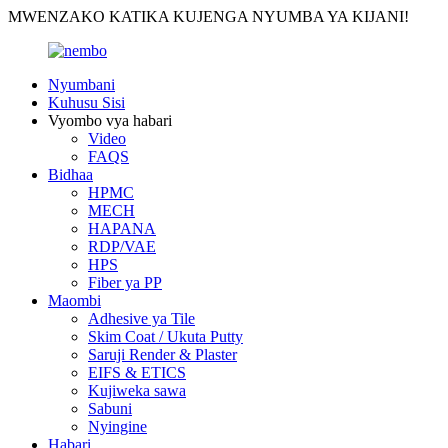
MWENZAKO KATIKA KUJENGA NYUMBA YA KIJANI!
Nyumbani
Kuhusu Sisi
Vyombo vya habari
Video
FAQS
Bidhaa
HPMC
MECH
HAPANA
RDP/VAE
HPS
Fiber ya PP
Maombi
Adhesive ya Tile
Skim Coat / Ukuta Putty
Saruji Render & Plaster
EIFS & ETICS
Kujiweka sawa
Sabuni
Nyingine
Habari