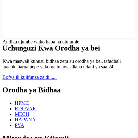
Andika ujumbe wako hapa na ututumie
Uchunguzi Kwa Orodha ya bei
Kwa maswali kuhusu bidhaa zetu au orodha ya bei, tafadhali
tuachie barua pepe yako na tutawasiliana ndani ya saa 24.
Bofya ili kujifunza zaidi......
Orodha ya Bidhaa
HPMC
RDP/VAE
MECH
HAPANA
PVA