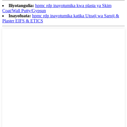
Iliyotangulia:
hpmc rdp inayotumika kwa plasta ya Skim
Coat/Wall Putty/Gypsun
Inayofuata:
hpmc rdp inayotumika katika Utoaji wa Saruji &
Plaster EIFS & ETICS