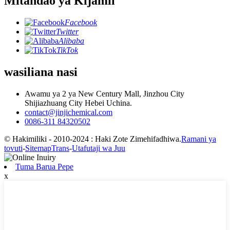
Mitandao ya Kijamii
Facebook
Twitter
Alibaba
TikTok
wasiliana nasi
Awamu ya 2 ya New Century Mall, Jinzhou City
Shijiazhuang City Hebei Uchina.
contact@jinjichemical.com
0086-311 84320502
© Hakimiliki - 2010-2024 : Haki Zote Zimehifadhiwa.
Ramani ya
tovuti
-
SitemapTrans
-
Utafutaji wa Juu
Tuma Barua Pepe
x