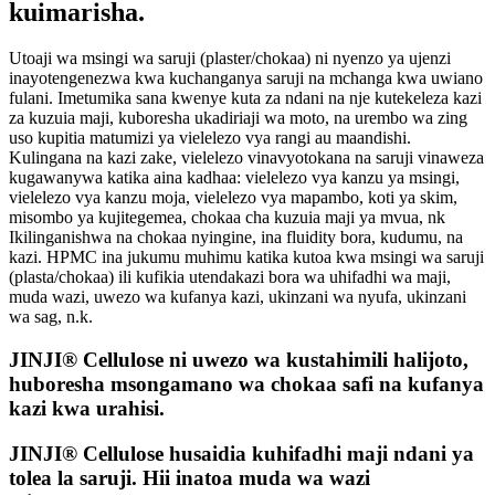
kuimarisha.
Utoaji wa msingi wa saruji (plaster/chokaa) ni nyenzo ya ujenzi
inayotengenezwa kwa kuchanganya saruji na mchanga kwa uwiano
fulani. Imetumika sana kwenye kuta za ndani na nje kutekeleza kazi
za kuzuia maji, kuboresha ukadiriaji wa moto, na urembo wa zing
uso kupitia matumizi ya vielelezo vya rangi au maandishi.
Kulingana na kazi zake, vielelezo vinavyotokana na saruji vinaweza
kugawanywa katika aina kadhaa: vielelezo vya kanzu ya msingi,
vielelezo vya kanzu moja, vielelezo vya mapambo, koti ya skim,
misombo ya kujitegemea, chokaa cha kuzuia maji ya mvua, nk
Ikilinganishwa na chokaa nyingine, ina fluidity bora, kudumu, na
kazi. HPMC ina jukumu muhimu katika kutoa kwa msingi wa saruji
(plasta/chokaa) ili kufikia utendakazi bora wa uhifadhi wa maji,
muda wazi, uwezo wa kufanya kazi, ukinzani wa nyufa, ukinzani
wa sag, n.k.
JINJI® Cellulose ni uwezo wa kustahimili halijoto,
huboresha msongamano wa chokaa safi na kufanya
kazi kwa urahisi.
JINJI® Cellulose husaidia kuhifadhi maji ndani ya
tolea la saruji. Hii inatoa muda wa wazi