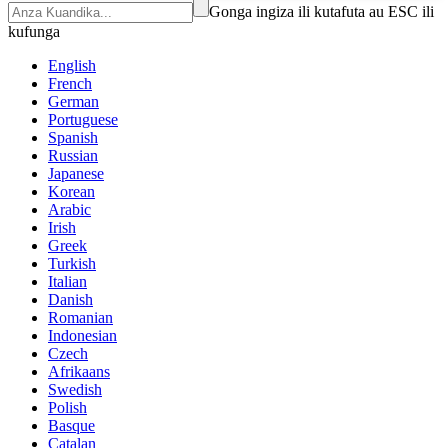
Gonga ingiza ili kutafuta au ESC ili
kufunga
English
French
German
Portuguese
Spanish
Russian
Japanese
Korean
Arabic
Irish
Greek
Turkish
Italian
Danish
Romanian
Indonesian
Czech
Afrikaans
Swedish
Polish
Basque
Catalan