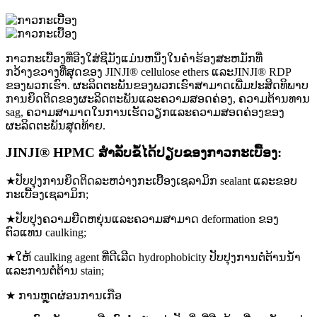
ກາວກະເບື້ອງທີ່ອີງໃສ່ຊີມັງແມ່ນຫນຶ່ງໃນຄໍາຮ້ອງສະຫມັກທີ່
ກວ້າງຂວາງທີ່ສຸດຂອງ JINJI® cellulose ethers ແລະJINJI® RDP
ຂອງພວກເຮົາ. ຜະລິດຕະພັນຂອງພວກເຮົາສາມາດເພີ່ມປະສິດທິພາບ
ການຍຶດຕິດຂອງຜະລິດຕະພັນແລະຄວາມສອດຄ່ອງ, ຄວາມຕ້ານທານ
sag, ຄວາມສາມາດໃນການເຮັດວຽກແລະຄວາມສອດຄ່ອງຂອງ
ຜະລິດຕະພັນສຸດທ້າຍ.
JINJI® HPMC ສໍາລັບຂໍ້ໄດ້ປຽບຂອງກາວກະເບື້ອງ:
★ປັບປຸງການຍຶດຕິດລະຫວ່າງກະເບື້ອງເຊລາມິກ sealant ແລະຂອບ
ກະເບື້ອງເຊລາມິກ;
★ປັບປຸງຄວາມຍືດຫຍຸ່ນແລະຄວາມສາມາດ deformation ຂອງ
ຕົວແທນ caulking;
★ໃຫ້ caulking agent ທີ່ດີເລີດ hydrophobicity ປັບປຸງການຕໍ່ຕ້ານນ້ໍາ
ແລະການຕໍ່ຕ້ານ stain;
★ ການຫຼຸດຜ່ອນການເກືອ