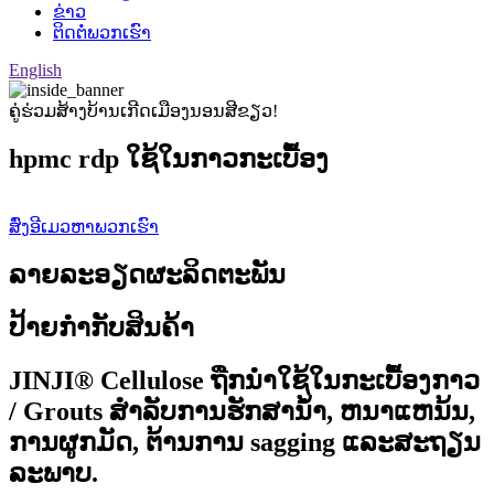
ຂ່າວ
ຕິດຕໍ່ພວກເຮົາ
English
ຄູ່ຮ່ວມສ້າງບ້ານເກີດເມືອງນອນສີຂຽວ!
hpmc rdp ໃຊ້ໃນກາວກະເບື້ອງ
ສົ່ງອີເມວຫາພວກເຮົາ
ລາຍລະອຽດຜະລິດຕະພັນ
ປ້າຍກຳກັບສິນຄ້າ
JINJI® Cellulose ຖືກນໍາໃຊ້ໃນກະເບື້ອງກາວ
/ Grouts ສໍາລັບການຮັກສານ້ໍາ, ຫນາແຫນ້ນ,
ການຜູກມັດ, ຕ້ານການ sagging ແລະສະຖຽນ
ລະພາບ.