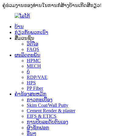
ຄູ່ຮ່ວມງານຂອງທ່ານໃນການກໍ່ສ້າງບ້ານເກີດສີຂຽວ!
ບ້ານ
ກ່ຽວກັບພວກເຮົາ
ສື່ມວນຊົນ
ວິດີໂອ
FAQS
ຜະລິດຕະພັນ
HPMC
MECH
ບໍ່
RDP/VAE
HPS
PP Fiber
ຄໍາຮ້ອງສະຫມັກ
ກາວກະເບື້ອງ
Skim Coat/Wall Putty
Cement Render & plaster
EIFS & ETICS
ການປັບລະດັບຕົນເອງ
ຜົງຊັກຟອກ
ອື່ນໆ