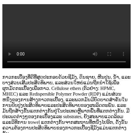
ກາວກະເບື້ອງທີ່ດີທີ່ສຸດປະກອບດ້ວຍຊີມັງ, ດິນຊາຍ, ຫີນປູນ, ນ້ໍາ, ແລະ
ບາງສ່ວນເສີມປະສິດທິພາບ, ແລະສ່ວນໃຫຍ່ແມ່ນຖືກນໍາໃຊ້ເພື່ອ
ຜູກມັດກະເບື້ອງເພື່ອກາວ. Cellulose ethers (ຕົວຢ່າງ: HPMC,
MHEC) ແລະ Redispersible Polymer Powder (RDP) ແມ່ນສ່ວນ
ຫນຶ່ງຂອງການສ້າງກາວກະເບື້ອງ, ແລະພວກມັນມີບົດບາດສໍາຄັນໃນ
ການປັບປຸງປະສິດທິພາບແລະປະສິດທິພາບຂອງຜະລິດຕະພັນ. ແລະ
ມັນຖືກສ້າງຂື້ນແຕກຕ່າງກັນຢູ່ໃນປະເທດຫຼືພາກພື້ນທີ່ແຕກຕ່າງກັນ. ມີ
ປະເພດຕ່າງໆຂອງກະເບື້ອງແລະ substrates, ຍັງສະພາບແວດລ້ອມ
ແລະວິທີການ trowel ແຕກຕ່າງກັນຈາກສະຖານທີ່ຫນຶ່ງໄປອີກ, ດັ່ງນັ້ນ
ຄວາມຕ້ອງການປະສິດທິພາບຂອງກາວກະເບື້ອງຊີມັງແມ່ນແຕກຕ່າງ