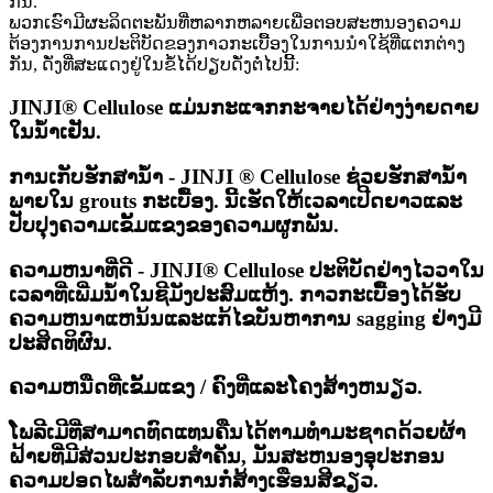
ກັນ.
ພວກເຮົາມີຜະລິດຕະພັນທີ່ຫລາກຫລາຍເພື່ອຕອບສະຫນອງຄວາມ
ຕ້ອງການການປະຕິບັດຂອງກາວກະເບື້ອງໃນການນໍາໃຊ້ທີ່ແຕກຕ່າງ
ກັນ, ດັ່ງທີ່ສະແດງຢູ່ໃນຂໍ້ໄດ້ປຽບດັ່ງຕໍ່ໄປນີ້:
JINJI® Cellulose ແມ່ນກະແຈກກະຈາຍໄດ້ຢ່າງງ່າຍດາຍ
ໃນນ້ໍາເຢັນ.
ການເກັບຮັກສານ້ໍາ - JINJI ® Cellulose ຊ່ວຍຮັກສານ້ໍາ
ພາຍໃນ grouts ກະເບື້ອງ. ນີ້ເຮັດໃຫ້ເວລາເປີດຍາວແລະ
ປັບປຸງຄວາມເຂັ້ມແຂງຂອງຄວາມຜູກພັນ.
ຄວາມຫນາທີ່ດີ - JINJI® Cellulose ປະຕິບັດຢ່າງໄວວາໃນ
ເວລາທີ່ເພີ່ມນ້ໍາໃນຊີມັງປະສົມແຫ້ງ. ກາວກະເບື້ອງໄດ້ຮັບ
ຄວາມຫນາແຫນ້ນແລະແກ້ໄຂບັນຫາການ sagging ຢ່າງມີ
ປະສິດທິຜົນ.
ຄວາມຫນືດທີ່ເຂັ້ມແຂງ / ຄົງທີ່ແລະໂຄງສ້າງຫນຽວ.
ໂພລີເມີທີ່ສາມາດທົດແທນຄືນໄດ້ຕາມທໍາມະຊາດດ້ວຍຜ້າ
ຝ້າຍທີ່ມີສ່ວນປະກອບສໍາຄັນ, ມັນສະຫນອງອຸປະກອນ
ຄວາມປອດໄພສໍາລັບການກໍ່ສ້າງເຮືອນສີຂຽວ.