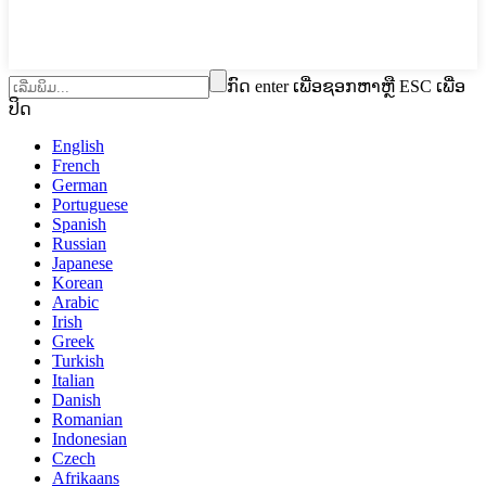
ກົດ enter ເພື່ອຊອກຫາຫຼື ESC ເພື່ອ
ປິດ
English
French
German
Portuguese
Spanish
Russian
Japanese
Korean
Arabic
Irish
Greek
Turkish
Italian
Danish
Romanian
Indonesian
Czech
Afrikaans