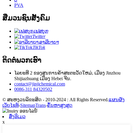
PVA
ສື່ມວນຊົນສັງຄົມ
ເຟສບຸກ
Twitter
ອາລີບາບາ
TikTok
ຕິດຕໍ່ພວກເຮົາ
ໄລຍະທີ 2 ຂອງສູນການຄ້າສະຕະວັດໃຫມ່, ເມືອງ Jinzhou
Shijiazhuang ເມືອງ Hebei ຈີນ.
contact@jinjichemical.com
0086-311 84320502
© ສະຫງວນລິຂະສິດ - 2010-2024 : All Rights Reserved.
ແຜນຜັງ
ເວັບໄຊທ໌
-
SitemapTrans
-
ຄົ້ນຫາສູງສຸດ
ສົ່ງອີເມວ
x