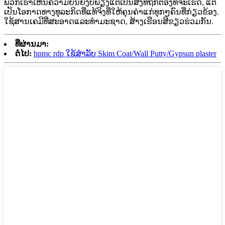
ພວກເຮົາເຫັນຄວາມຍືນຍົງບໍ່ພຽງແຕ່ເປັນສິ່ງທີ່ຖືກຕ້ອງທີ່ຈະເຮັດ, ແຕ່
ເປັນໂອກາດທາງທຸລະກິດທີ່ແທ້ຈິງທີ່ໃຫ້ຄຸນຄ່າແກ່ທຸກໆຄົນທີ່ກ່ຽວຂ້ອງ.
ໃຊ້ສານເຄມີທີ່ສະອາດແລະທໍາມະຊາດ, ສ້າງເຮືອນສີຂຽວຮ່ວມກັນ.
ທີ່ຜ່ານມາ:
ຕໍ່ໄປ:
hpmc rdp ໃຊ້ສໍາລັບ Skim Coat/Wall Putty/Gypsun plaster