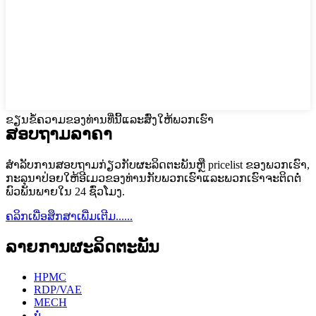
ຂຽນຂໍ້ຄວາມຂອງທ່ານທີ່ນີ້ແລະສົ່ງໃຫ້ພວກເຮົາ
ສອບຖາມລາຄາ
ສໍາ​ລັບ​ການ​ສອບ​ຖາມ​ກ່ຽວ​ກັບ​ຜະ​ລິດ​ຕະ​ພັນ​ຫຼື pricelist ຂອງ​ພວກ​ເຮົາ​,
ກະ​ລຸ​ນາ​ປ່ອຍ​ໃຫ້​ອີ​ເມວ​ຂອງ​ທ່ານ​ກັບ​ພວກ​ເຮົາ​ແລະ​ພວກ​ເຮົາ​ຈະ​ຕິດ​ຕໍ່​
ພົວ​ພັນ​ພາຍ​ໃນ 24 ຊົ່ວ​ໂມງ​.
ຄລິກເພື່ອສຶກສາເພີ່ມເຕີມ......
ລາຍການຜະລິດຕະພັນ
HPMC
RDP/VAE
MECH
ບໍ່